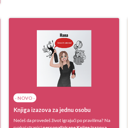
· NOVO ·
Knjiga izazova za jednu osobu
Nećeš da provedeš život igrajući po pravilima? Na
svakoj stranici
personalizirane Knjige izazova