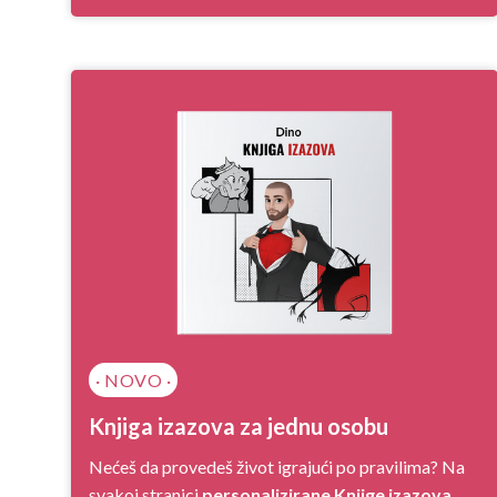
· NOVO ·
Knjiga izazova za jednu osobu
Nećeš da provedeš život igrajući po pravilima? Na
svakoj stranici
personalizirane Knjige izazova