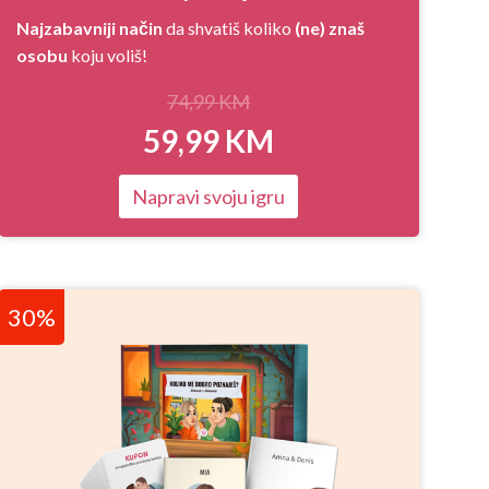
Najzabavniji način
da shvatiš koliko
(ne) znaš
osobu
koju voliš!
74,99
KM
59,99
KM
Napravi svoju igru
30%