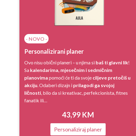
· NOVO ·
Personalizirani planer
Ovo nisu obični planeri – u njima si
baš ti glavni lik
!
Sa
kalendarima, mjesečnim i sedmičnim
planovima
pomoći će ti da svoje
ciljeve pretočiš u
akciju
. Odaberi dizajn i
prilagodi ga svojoj
ličnosti
, bilo da si kreativac, perfekcionista, fitnes
fanatik ili…
43,99
KM
Personaliziraj planer