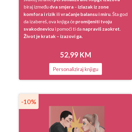
biraj između
dva smjera
–
izlazak iz zone
komfora i rizik
ili
vraćanje balansu i miru
. Šta god
da izabereš, ova knjiga će
promijeniti tvoju
svakodnevicu
i pomoći ti da
napraviš zaokret
.
Život je kratak – izazovi ga.
52,99
KM
Personaliziraj knjigu
-10%