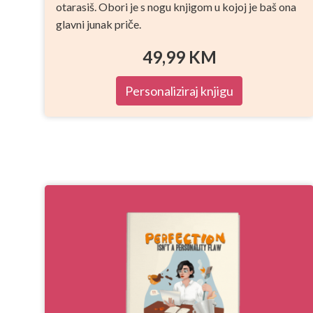
otarasiš. Obori je s nogu knjigom u kojoj je baš ona
glavni junak priče.
49,99
KM
Personaliziraj knjigu