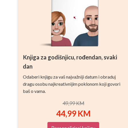
Knjiga za godišnjicu, rođendan, svaki
dan
Odaberi knjigu za vaš najvažniji datum i obraduj
dragu osobu najkreativnijim poklonom koji govori
baš o vama.
49,99
KM
44,99
KM
Personaliziraj knjigu