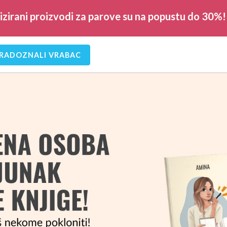
lizirani proizvodi za parove su na popustu do 30%! 
RADOZNALI VRABAC