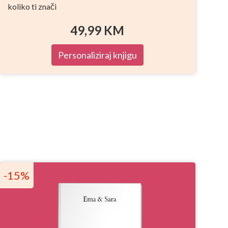
koliko ti znači
49,99
KM
Personaliziraj knjigu
-15%