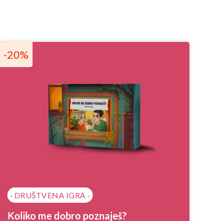
-20%
· DRUŠTVENA IGRA ·
Koliko me dobro poznaješ?