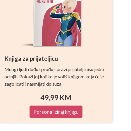
Knjiga za prijateljicu
Mnogi ljudi dođu i prođu - pravi prijatelji nisu jedni
od njih. Pokaži joj koliko je voliš knjigom koja će je
zagolicati i nasmijati do suza.
49,99
KM
Personaliziraj knjigu