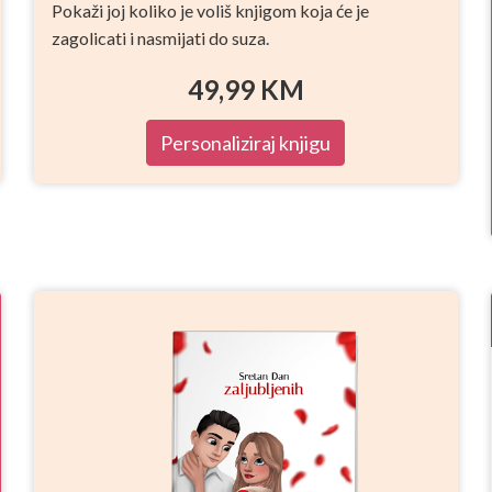
Pokaži joj koliko je voliš knjigom koja će je
zagolicati i nasmijati do suza.
49,99
KM
Personaliziraj knjigu