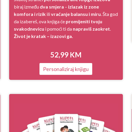
biraj između
dva smjera
–
izlazak iz zone
komfora i rizik
ili
vraćanje balansu i miru
. Šta god
da izabereš, ova knjiga će
promijeniti tvoju
svakodnevicu
i pomoći ti da
napraviš zaokret
.
Život je kratak – izazovi ga.
52,99
KM
Personaliziraj knjigu