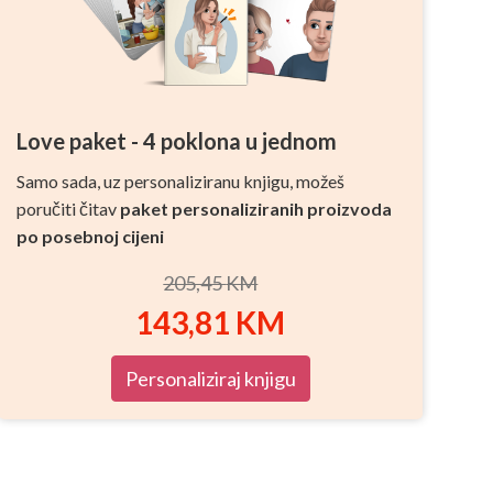
Love paket - 4 poklona u jednom
Samo sada, uz personaliziranu knjigu, možeš
poručiti čitav
paket personaliziranih proizvoda
po posebnoj cijeni
205,45
KM
143,81
KM
Personaliziraj knjigu