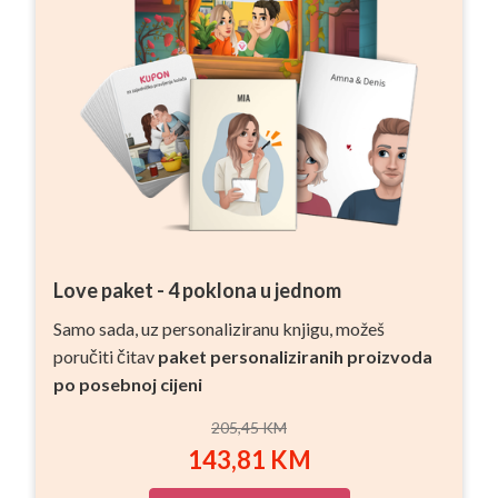
Love paket - 4 poklona u jednom
Samo sada, uz personaliziranu knjigu, možeš
poručiti čitav
paket personaliziranih proizvoda
po posebnoj cijeni
205,45
KM
143,81
KM