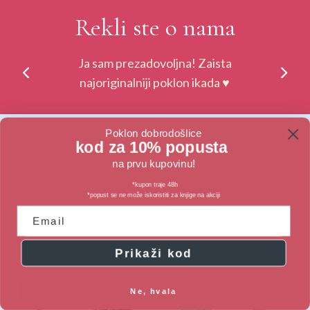
Rekli ste o nama
Ja sam prezadovoljna! Zaista
najoriginalniji poklon ikada ♥
Poklon dobrodošlice
kod za 10% popusta
na prvu kupovinu!
*kupon traje 48h
*popust se ne može iskoristiti za knjige na akciji
Prikaži kod
Ne, hvala