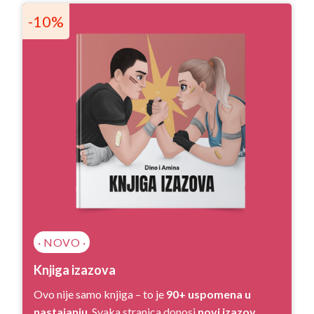
-10%
· NOVO ·
Knjiga izazova
Ovo nije samo knjiga – to je
90+ uspomena u
nastajanju
. Svaka stranica donosi
novi izazov
,