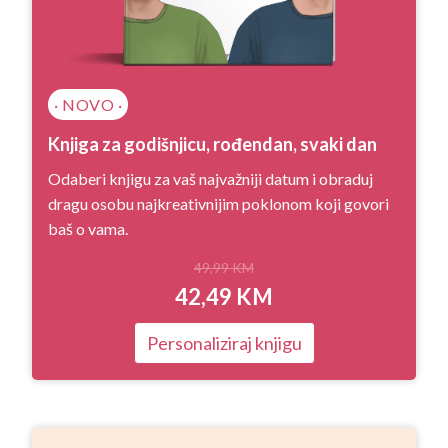
· NOVO ·
Knjiga za godišnjicu, rođendan, svaki dan
Odaberi knjigu za vaš najvažniji datum i obraduj
dragu osobu najkreativnijim poklonom koji govori
baš o vama.
49,99
KM
42,49
KM
Personaliziraj knjigu