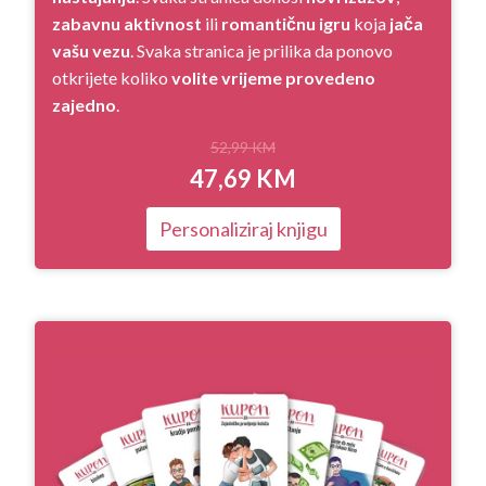
zabavnu aktivnost
ili
romantičnu igru
koja
jača
vašu vezu
. Svaka stranica je prilika da ponovo
otkrijete koliko
volite vrijeme provedeno
zajedno
.
52,99
KM
47,69
KM
Personaliziraj knjigu