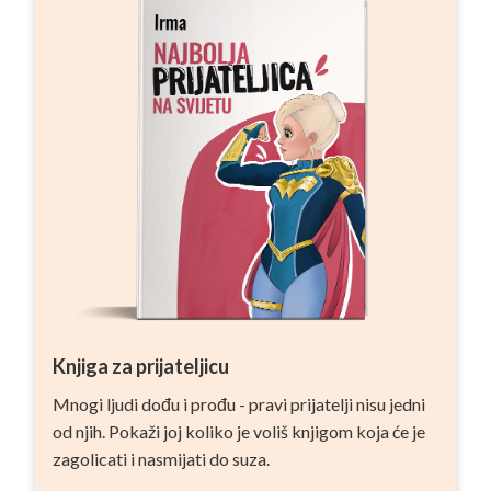
Knjiga za prijateljicu
Mnogi ljudi dođu i prođu - pravi prijatelji nisu jedni
od njih. Pokaži joj koliko je voliš knjigom koja će je
zagolicati i nasmijati do suza.