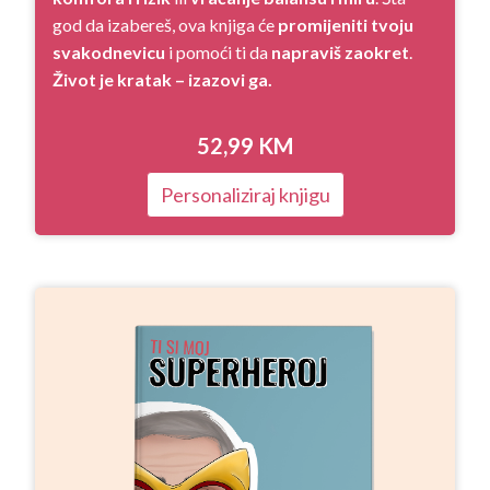
god da izabereš, ova knjiga će
promijeniti tvoju
svakodnevicu
i pomoći ti da
napraviš zaokret
.
Život je kratak – izazovi ga.
52,99
KM
Personaliziraj knjigu