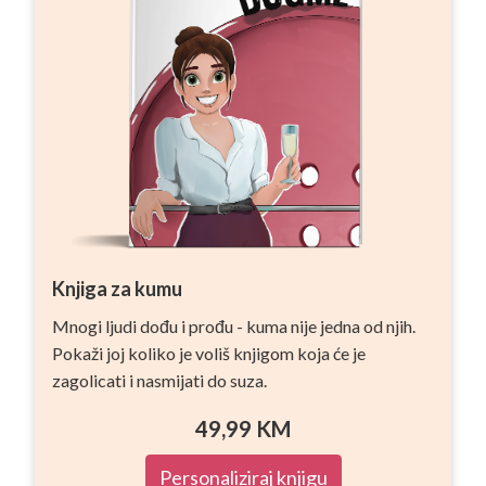
Knjiga za kumu
Mnogi ljudi dođu i prođu - kuma nije jedna od njih.
Pokaži joj koliko je voliš knjigom koja će je
zagolicati i nasmijati do suza.
49,99
KM
Personaliziraj knjigu