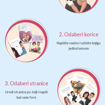
2. Odaberi korice
Napišite naslov i učinite knjigu
jedinstvenom
3. Odaberi stranice
Uredi stranice po želji i napiši
baš vaše fore