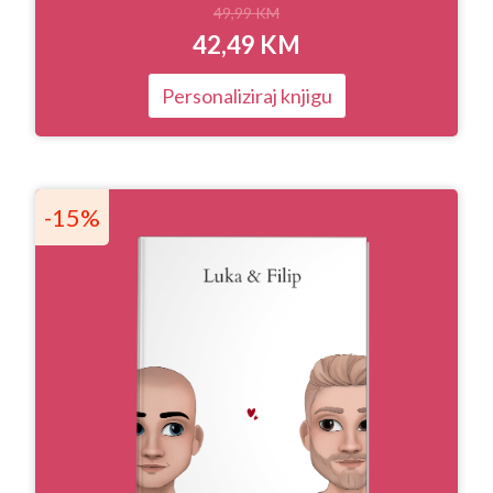
49,99
KM
42,49
KM
Personaliziraj knjigu
-15%