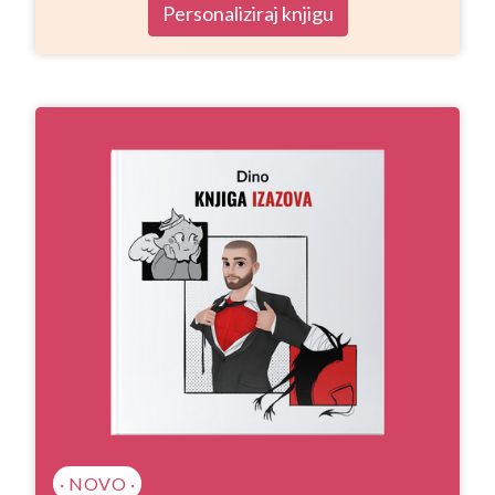
Personaliziraj knjigu
· NOVO ·