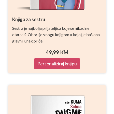
Knjiga za sestru
Sestra je najbolja prijateljica koje se nikad ne
otarasiš. Obori je s nogu knjigom u kojoj je baš ona
glavni junak priče.
49,99
KM
Personaliziraj knjigu