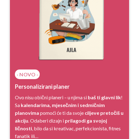
· NOVO ·
Personalizirani planer
Ovo nisu obični planeri – u njima si
baš ti glavni lik
!
Sa
kalendarima, mjesečnim i sedmičnim
planovima
pomoći će ti da svoje
ciljeve pretočiš u
akciju
. Odaberi dizajn i
prilagodi ga svojoj
ličnosti
, bilo da si kreativac, perfekcionista, fitnes
fanatik ili…