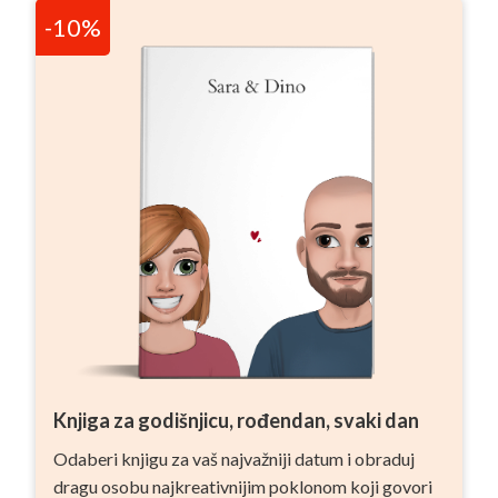
-10%
Knjiga za godišnjicu, rođendan, svaki dan
Odaberi knjigu za vaš najvažniji datum i obraduj
dragu osobu najkreativnijim poklonom koji govori