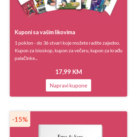
Kuponi sa vašim likovima
1 poklon - do 36 stvari koje možete radite zajedno.
Kupon za bioskop, kupon za večeru, kupon za krađu
palačinke...
17,99
KM
Napravi kupone
-15%