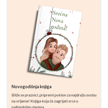
Novogodišnja knjiga
Bliže se praznici, pripremi poklon za najdražu osobu
na vrijeme! Knjiga koja će zagrijati srce u
najhladnijim danima.