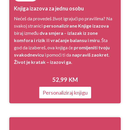
Knjiga izazova za jednu osobu
Nećeš da provedeš život igrajući po pravilima? Na
svakoj stranici
personalizirane Knjige izazova
biraj između
dva smjera
–
izlazak iz zone
komfora i rizik
ili
vraćanje balansu i miru
. Šta
god da izabereš, ova knjiga će
promijeniti tvoju
svakodnevicu
i pomoći ti da
napraviš zaokret
.
Život je kratak – izazovi ga.
52,99
KM
Personaliziraj knjigu