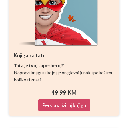
Knjiga za tatu
Tata je tvoj superheroj?
Napravi knjigu u kojoj je on glavni junak i pokaži mu
koliko ti znači
49,99
KM
Personaliziraj knjigu