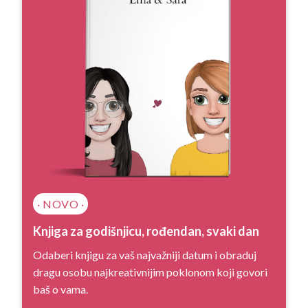
· NOVO ·
Knjiga za godišnjicu, rođendan, svaki dan
Odaberi knjigu za vaš najvažniji datum i obraduj
dragu osobu najkreativnijim poklonom koji govori
baš o vama.