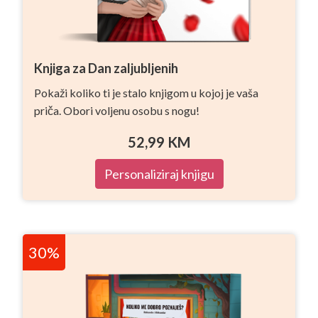
Knjiga za Dan zaljubljenih
Pokaži koliko ti je stalo knjigom u kojoj je vaša
priča. Obori voljenu osobu s nogu!
52,99
KM
Personaliziraj knjigu
30%