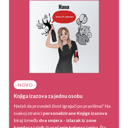
· NOVO ·
Knjiga izazova za jednu osobu
Nećeš da provedeš život igrajući po pravilima? Na
svakoj stranici
personalizirane Knjige izazova
biraj između
dva smjera
–
izlazak iz zone
komfora i rizik
ili
vraćanje balansu i miru
. Šta