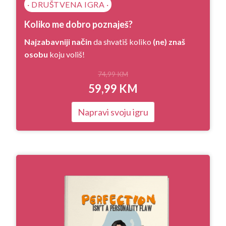
· DRUŠTVENA IGRA ·
Koliko me dobro poznaješ?
Najzabavniji način
da shvatiš koliko
(ne) znaš
osobu
koju voliš!
74,99
KM
59,99
KM
Napravi svoju igru