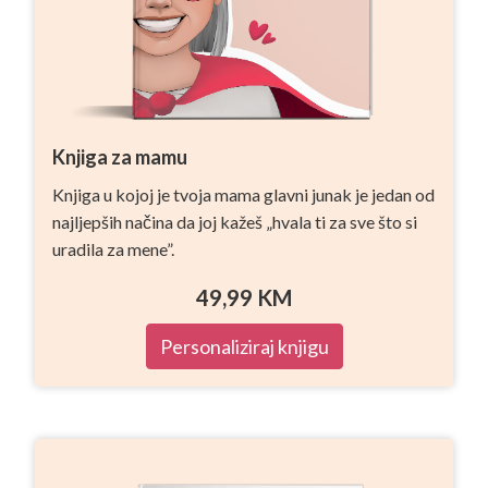
Knjiga za mamu
Knjiga u kojoj je tvoja mama glavni junak je jedan od
najljepših načina da joj kažeš „hvala ti za sve što si
uradila za mene”.
49,99
KM
Personaliziraj knjigu