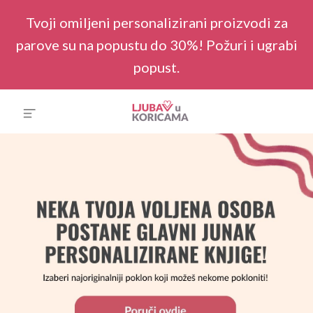
Tvoji omiljeni personalizirani proizvodi za
parove su na popustu do 30%! Požuri i ugrabi
popust.