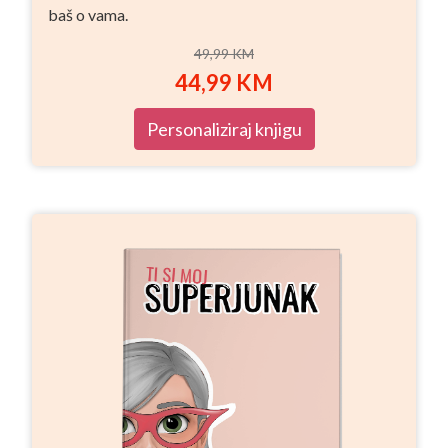
baš o vama.
49,99
KM
44,99
KM
Personaliziraj knjigu