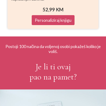
52,99
KM
Personaliziraj knjigu
Postoji 100 načina da voljenoj osobi pokažeš koliko je
voliš.
Je li ti ovaj
pao na pamet?