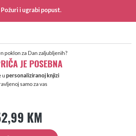
Požuri i ugrabi popust.
n poklon za Dan zaljubljenih?
RIČA JE POSEBNA
e u
personaliziranoj knjizi
avljenoj samo za vas
52,99 KM