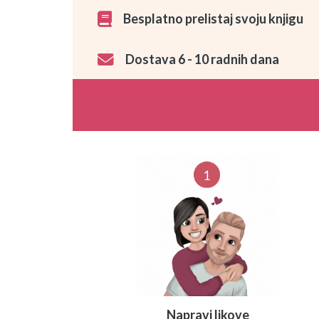
Besplatno prelistaj svoju knjigu
Dostava 6 - 10 radnih dana
Napravi likove