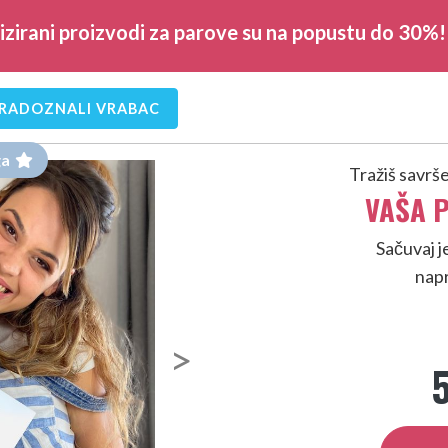
lizirani proizvodi za parove su na popustu do 30%! 
RADOZNALI VRABAC
ga
Tražiš savrše
VAŠA P
Sačuvaj j
napr
Next