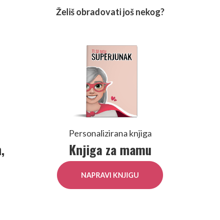
Želiš obradovati još nekog?
Personalizirana knjiga
,
Knjiga za mamu
NAPRAVI KNJIGU