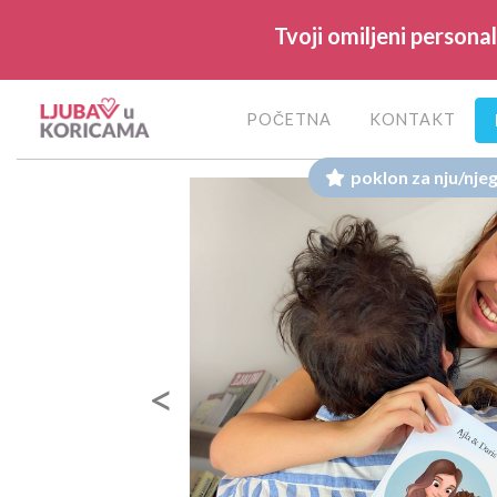
Tvoji omiljeni persona
POČETNA
KONTAKT
poklon za nju/nje
Previous