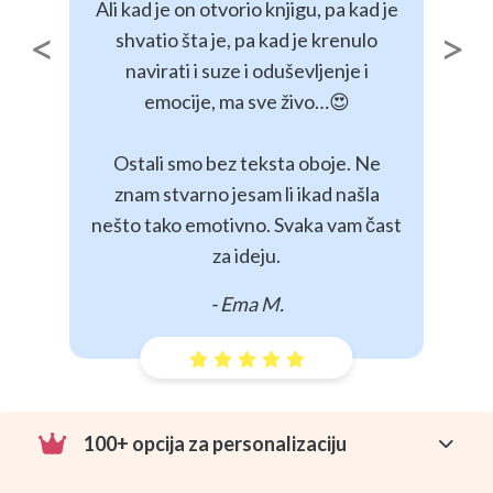
Ali kad je on otvorio knjigu, pa kad je
shvatio šta je, pa kad je krenulo
Previous
Next
navirati i suze i oduševljenje i
emocije, ma sve živo…😍
Ostali smo bez teksta oboje. Ne
znam stvarno jesam li ikad našla
nešto tako emotivno. Svaka vam čast
za ideju.
- Ema M.
100+ opcija za personalizaciju