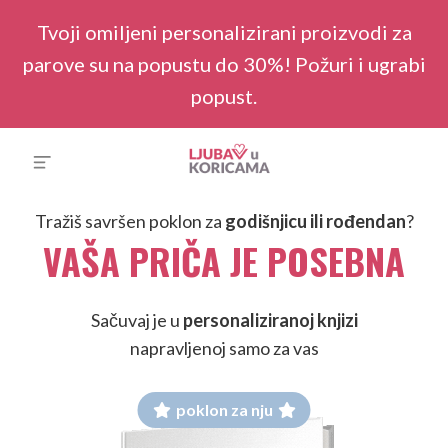
Tvoji omiljeni personalizirani proizvodi za
parove su na popustu do 30%! Požuri i ugrabi
popust.
Tražiš savršen poklon za
godišnjicu ili rođendan
?
VAŠA PRIČA JE POSEBNA
Sačuvaj je u
personaliziranoj knjizi
napravljenoj samo za vas
poklon za nju