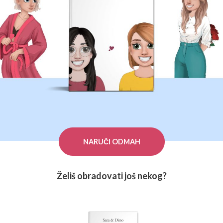
NARUČI ODMAH
Želiš obradovati još nekog?