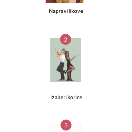
Napravi likove
Izaberi korice