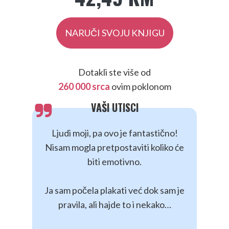
NARUČI SVOJU KNJIGU
Dotakli ste više od
260 000 srca
ovim poklonom
VAŠI UTISCI
Ljudi moji, pa ovo je fantastično!
Nisam mogla pretpostaviti koliko će
biti emotivno.
Ja sam počela plakati već dok sam je
pravila, ali hajde to i nekako…