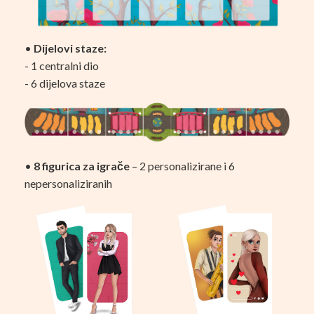
•
Dijelovi staze:
- 1 centralni dio
- 6 dijelova staze
•
8 figurica za igrače
– 2 personalizirane i 6
nepersonaliziranih