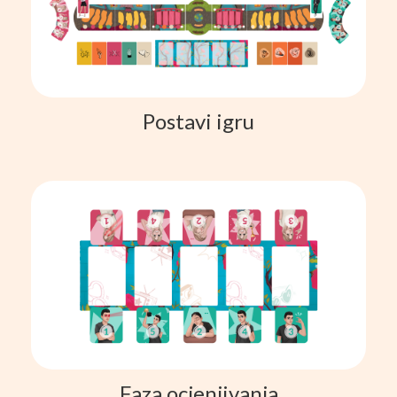
Postavi igru
Faza ocjenjivanja