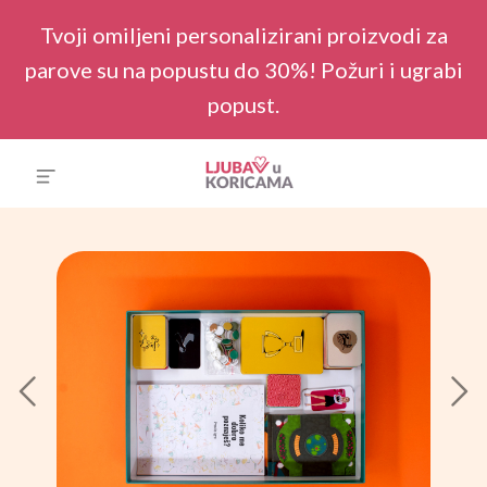
Tvoji omiljeni personalizirani proizvodi za
parove su na popustu do 30%! Požuri i ugrabi
popust.