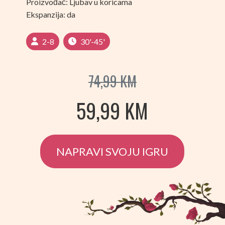
Proizvođač: Ljubav u koricama
Ekspanzija: da
2-8
30'-45'
74,99
KM
59,99
KM
NAPRAVI SVOJU IGRU